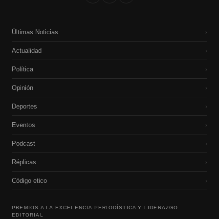
Últimas Noticias
›
Actualidad
›
Política
›
Opinión
›
Deportes
›
Eventos
›
Podcast
›
Réplicas
›
Código etico
›
PREMIOS A LA EXCELENCIA PERIODÍSTICA Y LIDERAZGO
EDITORIAL