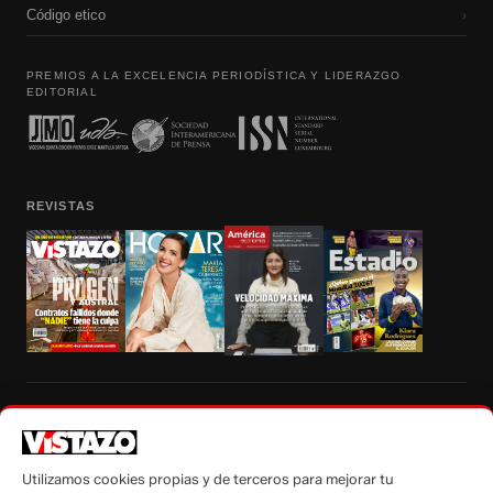
Código etico
›
PREMIOS A LA EXCELENCIA PERIODÍSTICA Y LIDERAZGO
EDITORIAL
REVISTAS
Prohibida la reproducción total, parcial y traducción a cualquier idioma, sin
autorización escrita de su titular, de todos los contenidos de Vistazo.com.
Utilizamos cookies propias y de terceros para mejorar tu