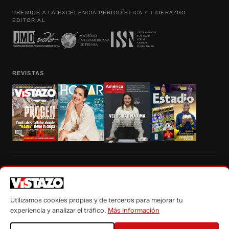
PREMIOS A LA EXCELENCIA PERIODÍSTICA Y LIDERAZGO
EDITORIAL
REVISTAS
Prohibida la reproducción total, parcial y traducción a cualquier idioma, sin
autorización escrita de su titular, de todos los contenidos de Vistazo.com.
Utilizamos cookies propias y de terceros para mejorar tu
experiencia y analizar el tráfico.
Más información