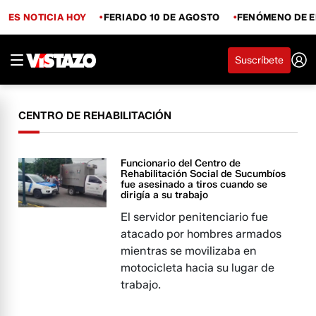
ES NOTICIA HOY
FERIADO 10 DE AGOSTO
FENÓMENO DE E
Suscríbete
CENTRO DE REHABILITACIÓN
Funcionario del Centro de
Rehabilitación Social de Sucumbíos
fue asesinado a tiros cuando se
dirigía a su trabajo
El servidor penitenciario fue
atacado por hombres armados
mientras se movilizaba en
motocicleta hacia su lugar de
trabajo.