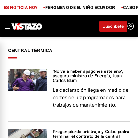
ES NOTICIA HOY
FENÓMENO DE EL NIÑO ECUADOR
CASO 
Suscríbete
CENTRAL TÉRMICA
'No va a haber apagones este año',
asegura ministro de Energía, Juan
Carlos Blum
La declaración llega en medio de
cortes de luz programados para
trabajos de mantenimiento.
Progen pierde arbitraje y Celec podrá
terminar el contrato de la central