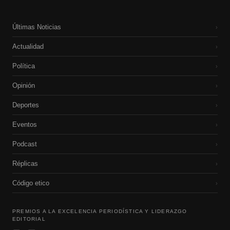
Últimas Noticias
›
Actualidad
›
Política
›
Opinión
›
Deportes
›
Eventos
›
Podcast
›
Réplicas
›
Código etico
›
PREMIOS A LA EXCELENCIA PERIODÍSTICA Y LIDERAZGO
EDITORIAL