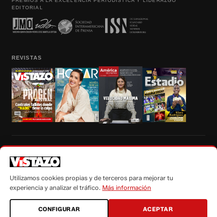
PREMIOS A LA EXCELENCIA PERIODÍSTICA Y LIDERAZGO
EDITORIAL
REVISTAS
Prohibida la reproducción total, parcial y traducción a cualquier idioma, sin
autorización escrita de su titular, de todos los contenidos de Vistazo.com.
Utilizamos cookies propias y de terceros para mejorar tu
experiencia y analizar el tráfico.
Más información
CONFIGURAR
ACEPTAR