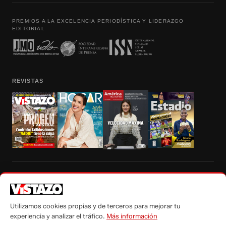
PREMIOS A LA EXCELENCIA PERIODÍSTICA Y LIDERAZGO
EDITORIAL
REVISTAS
Prohibida la reproducción total, parcial y traducción a cualquier idioma, sin
autorización escrita de su titular, de todos los contenidos de Vistazo.com.
Utilizamos cookies propias y de terceros para mejorar tu
experiencia y analizar el tráfico.
Más información