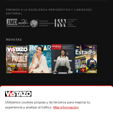
PREMIOS A LA EXCELENCIA PERIODÍSTICA Y LIDERAZGO
EDITORIAL
REVISTAS
Prohibida la reproducción total, parcial y traducción a cualquier idioma, sin
autorización escrita de su titular, de todos los contenidos de Vistazo.com.
Utilizamos cookies propias y de terceros para mejorar tu
experiencia y analizar el tráfico.
Más información