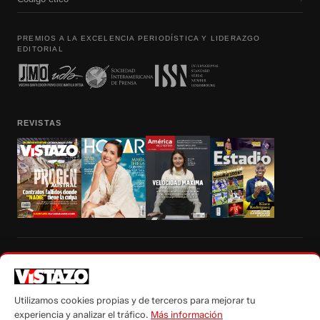
PREMIOS A LA EXCELENCIA PERIODÍSTICA Y LIDERAZGO
EDITORIAL
REVISTAS
Prohibida la reproducción total, parcial y traducción a cualquier idioma, sin
autorización escrita de su titular, de todos los contenidos de Vistazo.com.
Utilizamos cookies propias y de terceros para mejorar tu
experiencia y analizar el tráfico.
Más información