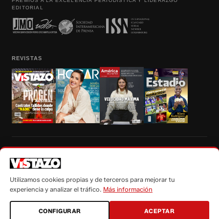
PREMIOS A LA EXCELENCIA PERIODÍSTICA Y LIDERAZGO
EDITORIAL
REVISTAS
Prohibida la reproducción total, parcial y traducción a cualquier idioma, sin
autorización escrita de su titular, de todos los contenidos de Vistazo.com.
Utilizamos cookies propias y de terceros para mejorar tu
experiencia y analizar el tráfico.
Más información
CONFIGURAR
ACEPTAR