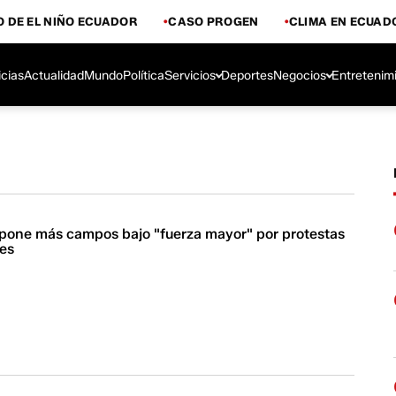
 DE EL NIÑO ECUADOR
CASO PROGEN
CLIMA EN ECUAD
icias
Actualidad
Mundo
Política
Servicios
Deportes
Negocios
Entretenim
pone más campos bajo "fuerza mayor" por protestas
es