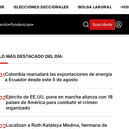
OR
ELECCIONES SECCIONALES
BOLSA LABORAL
VI
iento
Tendencias
Suscríbete
LO MÁS DESTACADO DEL DÍA
Colombia reanudará las exportaciones de energía
01
a Ecuador desde este 5 de agosto
Ejército de EE.UU. pone en marcha alianza con 18
02
países de América para combatir el crimen
organizado
Localizan a Ruth Kataleya Medina, hermana de
03