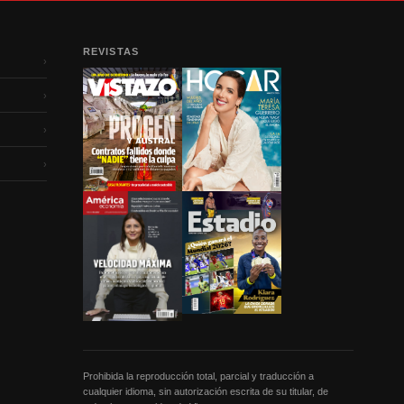
REVISTAS
›
›
›
›
Prohibida la reproducción total, parcial y traducción a
cualquier idioma, sin autorización escrita de su titular, de