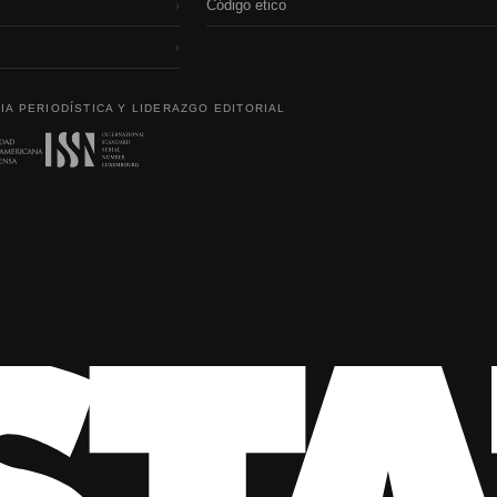
Código etico
›
›
IA PERIODÍSTICA Y LIDERAZGO EDITORIAL