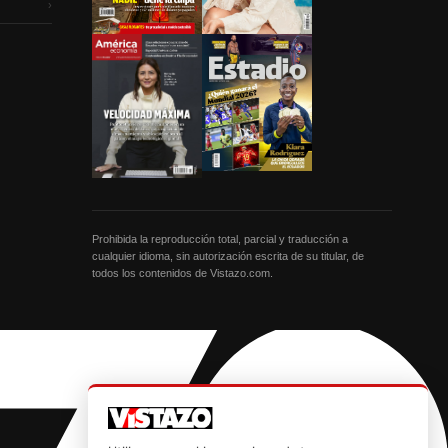
›
Prohibida la reproducción total, parcial y traducción a
cualquier idioma, sin autorización escrita de su titular, de
todos los contenidos de Vistazo.com.