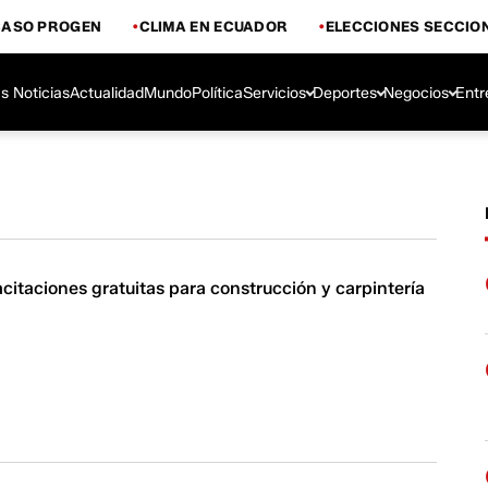
CASO PROGEN
CLIMA EN ECUADOR
ELECCIONES SECCIO
s Noticias
Actualidad
Mundo
Política
Servicios
Deportes
Negocios
Entr
itaciones gratuitas para construcción y carpintería