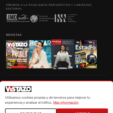
PREMIOS A LA EXCELENCIA PERIODÍSTICA Y LIDERAZGO
EDITORIAL
REVISTAS
Prohibida la reproducción total, parcial y traducción a cualquier idioma, sin
autorización escrita de su titular, de todos los contenidos de Vistazo.com.
Utilizamos cookies propias y de terceros para mejorar tu
experiencia y analizar el tráfico.
Más información