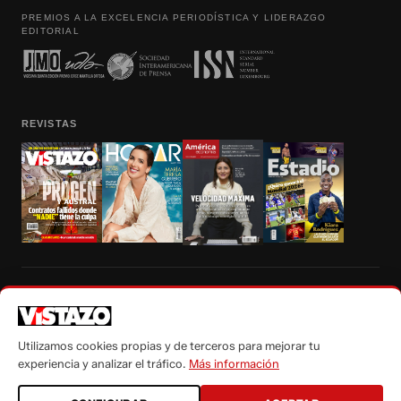
PREMIOS A LA EXCELENCIA PERIODÍSTICA Y LIDERAZGO
EDITORIAL
REVISTAS
Prohibida la reproducción total, parcial y traducción a cualquier idioma, sin
autorización escrita de su titular, de todos los contenidos de Vistazo.com.
Utilizamos cookies propias y de terceros para mejorar tu
experiencia y analizar el tráfico.
Más información