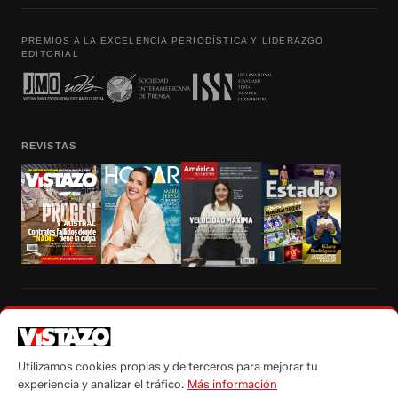
PREMIOS A LA EXCELENCIA PERIODÍSTICA Y LIDERAZGO
EDITORIAL
REVISTAS
Prohibida la reproducción total, parcial y traducción a cualquier idioma, sin
autorización escrita de su titular, de todos los contenidos de Vistazo.com.
Utilizamos cookies propias y de terceros para mejorar tu
experiencia y analizar el tráfico.
Más información