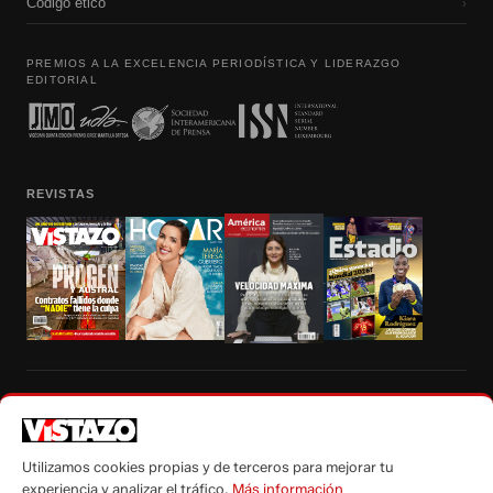
Código etico
›
PREMIOS A LA EXCELENCIA PERIODÍSTICA Y LIDERAZGO
EDITORIAL
REVISTAS
Prohibida la reproducción total, parcial y traducción a cualquier idioma, sin
autorización escrita de su titular, de todos los contenidos de Vistazo.com.
Utilizamos cookies propias y de terceros para mejorar tu
experiencia y analizar el tráfico.
Más información