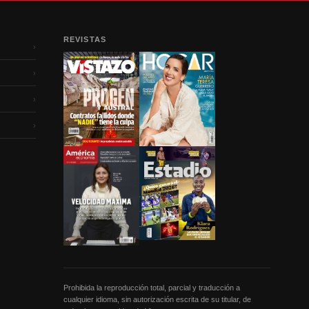
REVISTAS
›
›
›
›
Prohibida la reproducción total, parcial y traducción a
cualquier idioma, sin autorización escrita de su titular, de