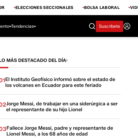
OR
ELECCIONES SECCIONALES
BOLSA LABORAL
VI
iento
Tendencias
Suscríbete
LO MÁS DESTACADO DEL DÍA
El Instituto Geofísico informó sobre el estado de
01
los volcanes en Ecuador para este feriado
Jorge Messi, de trabajar en una siderúrgica a ser
02
el representante de su hijo Lionel
Fallece Jorge Messi, padre y representante de
03
Lionel Messi, a los 68 años de edad