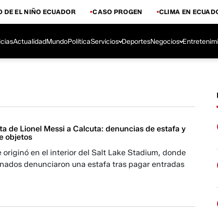
 DE EL NIÑO ECUADOR
CASO PROGEN
CLIMA EN ECUAD
icias
Actualidad
Mundo
Política
Servicios
Deportes
Negocios
Entretenim
ita de Lionel Messi a Calcuta: denuncias de estafa y
e objetos
 originó en el interior del Salt Lake Stadium, donde
ionados denunciaron una estafa tras pagar entradas