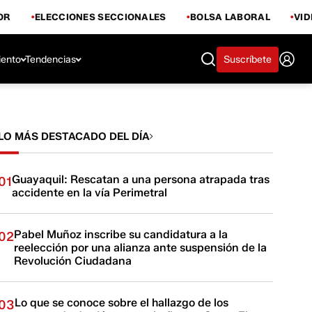
OR
ELECCIONES SECCIONALES
BOLSA LABORAL
VI
iento
Tendencias
Suscríbete
LO MÁS DESTACADO DEL DÍA
Guayaquil: Rescatan a una persona atrapada tras
01
accidente en la vía Perimetral
Pabel Muñoz inscribe su candidatura a la
02
reelección por una alianza ante suspensión de la
Revolución Ciudadana
Lo que se conoce sobre el hallazgo de los
03