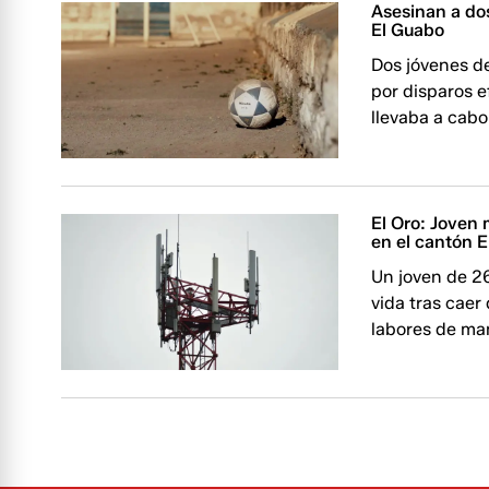
Asesinan a do
El Guabo
Dos jóvenes d
por disparos 
llevaba a cab
El Oro: Joven 
en el cantón 
Un joven de 26
vida tras cae
labores de ma