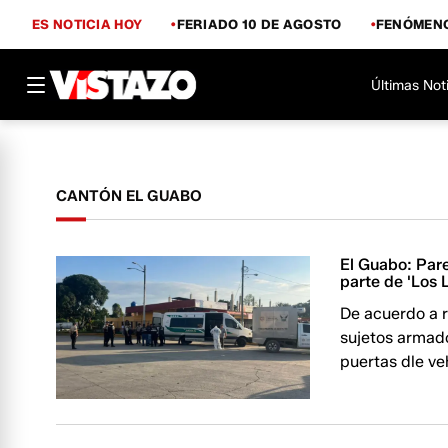
ES NOTICIA HOY
FERIADO 10 DE AGOSTO
FENÓMENO
Últimas Not
CANTÓN EL GUABO
El Guabo: Par
parte de 'Los 
De acuerdo a r
sujetos armado
puertas dle ve