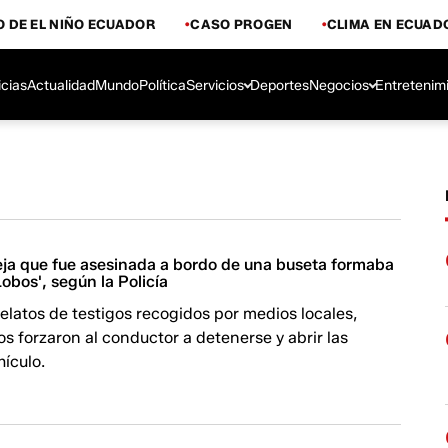
 DE EL NIÑO ECUADOR
CASO PROGEN
CLIMA EN ECUAD
icias
Actualidad
Mundo
Política
Servicios
Deportes
Negocios
Entretenim
eja que fue asesinada a bordo de una buseta formaba
Lobos', según la Policía
elatos de testigos recogidos por medios locales,
s forzaron al conductor a detenerse y abrir las
hículo.