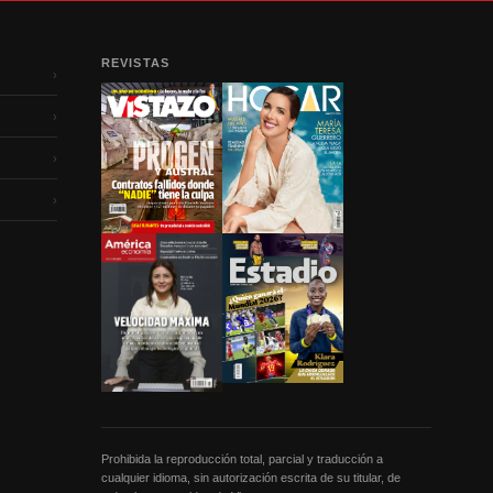
REVISTAS
›
›
›
›
Prohibida la reproducción total, parcial y traducción a
cualquier idioma, sin autorización escrita de su titular, de