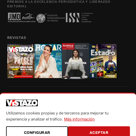
PREMIOS A LA EXCELENCIA PERIODÍSTICA Y LIDERAZGO
EDITORIAL
REVISTAS
Prohibida la reproducción total, parcial y traducción a cualquier idioma, sin
autorización escrita de su titular, de todos los contenidos de Vistazo.com.
Utilizamos cookies propias y de terceros para mejorar tu
experiencia y analizar el tráfico.
Más información
CONFIGURAR
ACEPTAR