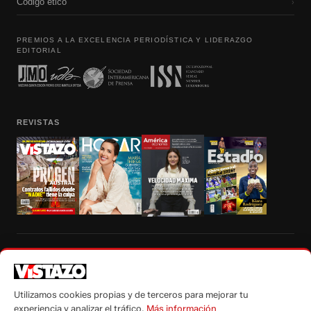
Código etico
›
PREMIOS A LA EXCELENCIA PERIODÍSTICA Y LIDERAZGO
EDITORIAL
REVISTAS
Prohibida la reproducción total, parcial y traducción a cualquier idioma, sin
autorización escrita de su titular, de todos los contenidos de Vistazo.com.
Utilizamos cookies propias y de terceros para mejorar tu
experiencia y analizar el tráfico.
Más información