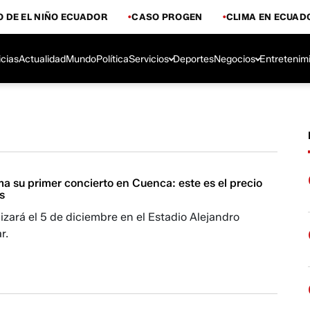
 DE EL NIÑO ECUADOR
CASO PROGEN
CLIMA EN ECUAD
icias
Actualidad
Mundo
Política
Servicios
Deportes
Negocios
Entretenim
a su primer concierto en Cuenca: este es el precio
s
lizará el 5 de diciembre en el Estadio Alejandro
r.