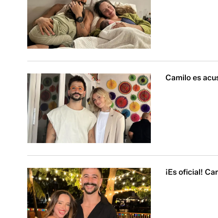
Camilo es acus
¡Es oficial! C