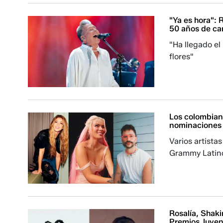
"Ya es hora": 
50 años de ca
"Ha llegado e
flores"
Los colombiano
nominaciones 
Varios artist
Grammy Latin
Rosalía, Shaki
Premios Juve