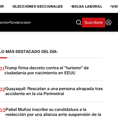
OR
ELECCIONES SECCIONALES
BOLSA LABORAL
VI
iento
Tendencias
Suscríbete
LO MÁS DESTACADO DEL DÍA
Trump firma decreto contra el "turismo" de
01
ciudadanía por nacimiento en EEUU
Guayaquil: Rescatan a una persona atrapada tras
02
accidente en la vía Perimetral
Pabel Muñoz inscribe su candidatura a la
03
reelección por una alianza ante suspensión de la