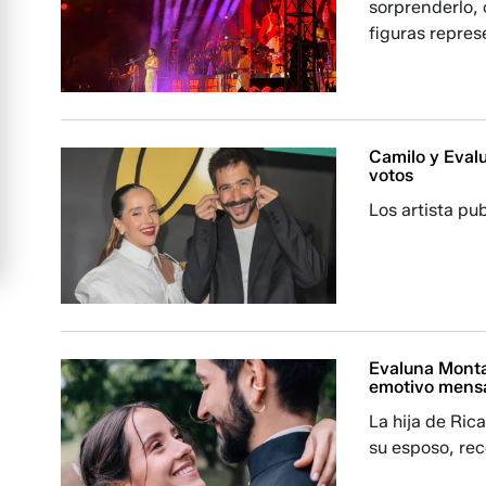
sorprenderlo,
figuras repres
Camilo y Eval
votos
Los artista pu
Evaluna Monta
emotivo mens
La hija de Ri
su esposo, rec