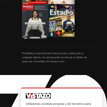
Prohibida la reproducción total, parcial y traducción a
cualquier idioma, sin autorización escrita de su titular, de
todos los contenidos de Vistazo.com.
Utilizamos cookies propias y de terceros para