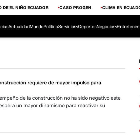
 DE EL NIÑO ECUADOR
CASO PROGEN
CLIMA EN ECUAD
icias
Actualidad
Mundo
Política
Servicios
Deportes
Negocios
Entretenim
construcción requiere de mayor impulso para
empeño de la construcción no ha sido negativo este
 espera un mayor dinamismo para reactivar su