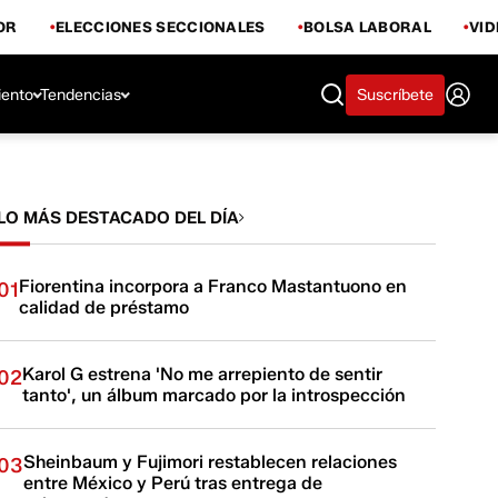
OR
ELECCIONES SECCIONALES
BOLSA LABORAL
VI
iento
Tendencias
Suscríbete
LO MÁS DESTACADO DEL DÍA
Fiorentina incorpora a Franco Mastantuono en
01
calidad de préstamo
Karol G estrena 'No me arrepiento de sentir
02
tanto', un álbum marcado por la introspección
Sheinbaum y Fujimori restablecen relaciones
03
entre México y Perú tras entrega de