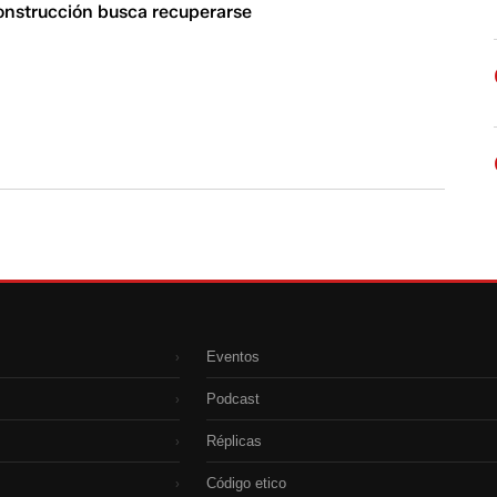
construcción busca recuperarse
Eventos
›
Podcast
›
Réplicas
›
Código etico
›