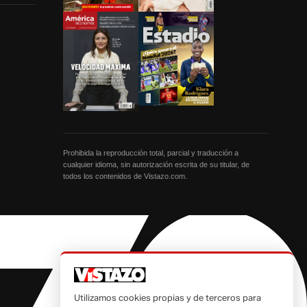
Prohibida la reproducción total, parcial y traducción a
cualquier idioma, sin autorización escrita de su titular, de
todos los contenidos de Vistazo.com.
Utilizamos cookies propias y de terceros para