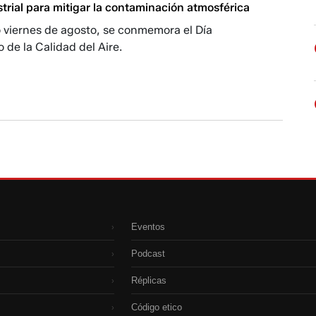
strial para mitigar la contaminación atmosférica
viernes de agosto, se conmemora el Día
 de la Calidad del Aire.
Eventos
›
Podcast
›
Réplicas
›
Código etico
›