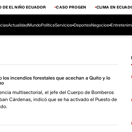
 DE EL NIÑO ECUADOR
CASO PROGEN
CLIMA EN ECUAD
icias
Actualidad
Mundo
Política
Servicios
Deportes
Negocios
Entretenim
 los incendios forestales que acechan a Quito y lo
mo
ncia multisectorial, el jefe del Cuerpo de Bomberos
ban Cárdenas, indicó que se ha activado el Puesto de
do.