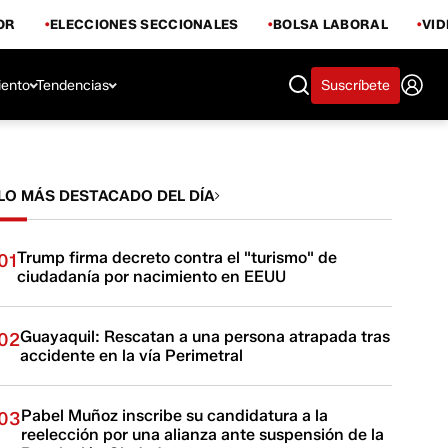
OR
ELECCIONES SECCIONALES
BOLSA LABORAL
VI
iento
Tendencias
Suscríbete
LO MÁS DESTACADO DEL DÍA
Trump firma decreto contra el "turismo" de
01
ciudadanía por nacimiento en EEUU
Guayaquil: Rescatan a una persona atrapada tras
02
accidente en la vía Perimetral
Pabel Muñoz inscribe su candidatura a la
03
reelección por una alianza ante suspensión de la