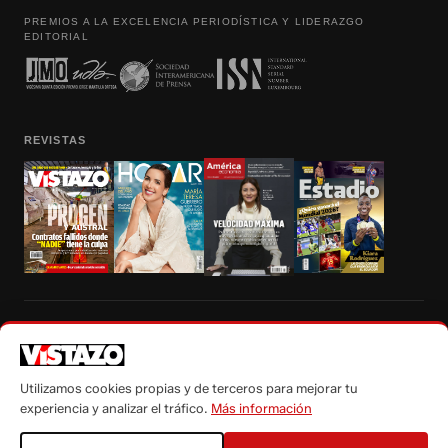
PREMIOS A LA EXCELENCIA PERIODÍSTICA Y LIDERAZGO
EDITORIAL
REVISTAS
Prohibida la reproducción total, parcial y traducción a cualquier idioma, sin
autorización escrita de su titular, de todos los contenidos de Vistazo.com.
Utilizamos cookies propias y de terceros para mejorar tu
experiencia y analizar el tráfico.
Más información