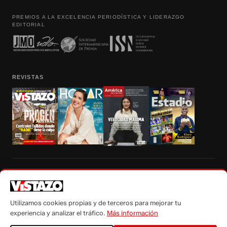
PREMIOS A LA EXCELENCIA PERIODÍSTICA Y LIDERAZGO
EDITORIAL
REVISTAS
Prohibida la reproducción total, parcial y traducción a cualquier idioma, sin
autorización escrita de su titular, de todos los contenidos de Vistazo.com.
Utilizamos cookies propias y de terceros para mejorar tu
experiencia y analizar el tráfico.
Más información