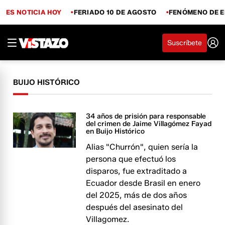
ES NOTICIA HOY
FERIADO 10 DE AGOSTO
FENÓMENO DE E
Suscríbete
BUIJO HISTÓRICO
34 años de prisión para responsable
del crimen de Jaime Villagómez Fayad
en Buijo Histórico
Alias "Churrón", quien sería la
persona que efectuó los
disparos, fue extraditado a
Ecuador desde Brasil en enero
del 2025, más de dos años
después del asesinato del
Villagomez.