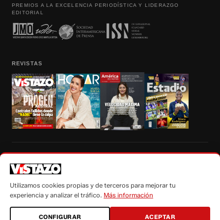
PREMIOS A LA EXCELENCIA PERIODÍSTICA Y LIDERAZGO
EDITORIAL
REVISTAS
Prohibida la reproducción total, parcial y traducción a cualquier idioma, sin
autorización escrita de su titular, de todos los contenidos de Vistazo.com.
Utilizamos cookies propias y de terceros para mejorar tu
experiencia y analizar el tráfico.
Más información
CONFIGURAR
ACEPTAR