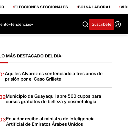
OR
ELECCIONES SECCIONALES
BOLSA LABORAL
VI
iento
Tendencias
Suscríbete
LO MÁS DESTACADO DEL DÍA
Aquiles Alvarez es sentenciado a tres años de
01
prisión por el Caso Grillete
Municipio de Guayaquil abre 500 cupos para
02
cursos gratuitos de belleza y cosmetología
Ecuador recibe al ministro de Inteligencia
03
Artificial de Emiratos Árabes Unidos