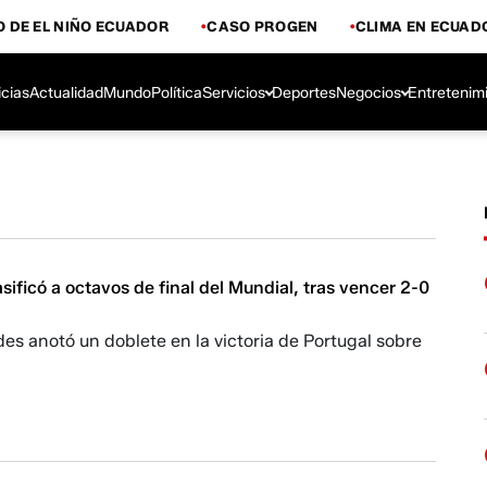
 DE EL NIÑO ECUADOR
CASO PROGEN
CLIMA EN ECUAD
icias
Actualidad
Mundo
Política
Servicios
Deportes
Negocios
Entretenim
asificó a octavos de final del Mundial, tras vencer 2-0
s anotó un doblete en la victoria de Portugal sobre