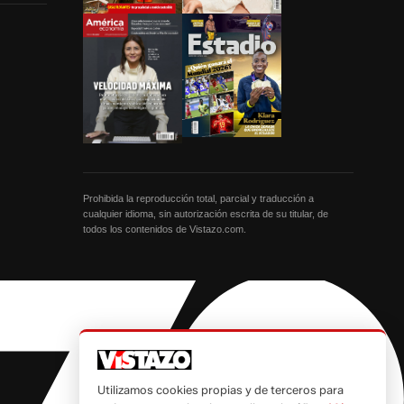
Prohibida la reproducción total, parcial y traducción a
cualquier idioma, sin autorización escrita de su titular, de
todos los contenidos de Vistazo.com.
Utilizamos cookies propias y de terceros para