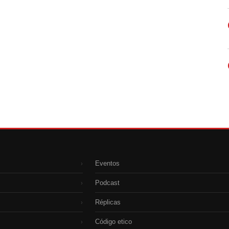
Eventos
›
Podcast
›
Réplicas
›
Código etico
›