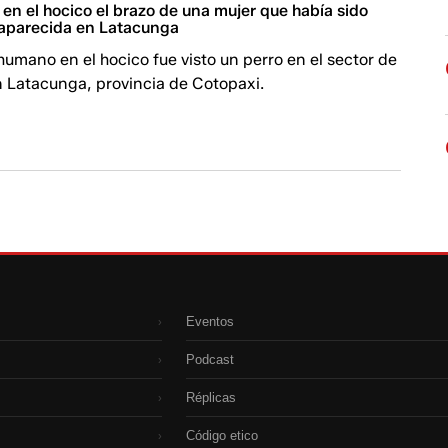
 en el hocico el brazo de una mujer que había sido
aparecida en Latacunga
umano en el hocico fue visto un perro en el sector de
n Latacunga, provincia de Cotopaxi.
Eventos
›
Podcast
›
Réplicas
›
Código etico
›