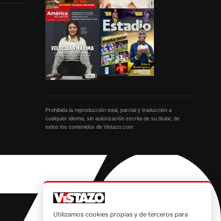
Prohibida la reproducción total, parcial y traducción a
cualquier idioma, sin autorización escrita de su titular, de
todos los contenidos de Vistazo.com.
Utilizamos cookies propias y de terceros para