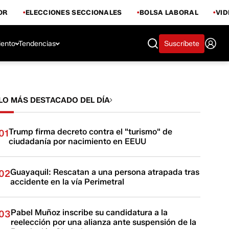
OR
ELECCIONES SECCIONALES
BOLSA LABORAL
VI
iento
Tendencias
Suscríbete
LO MÁS DESTACADO DEL DÍA
Trump firma decreto contra el "turismo" de
01
ciudadanía por nacimiento en EEUU
Guayaquil: Rescatan a una persona atrapada tras
02
accidente en la vía Perimetral
Pabel Muñoz inscribe su candidatura a la
03
reelección por una alianza ante suspensión de la