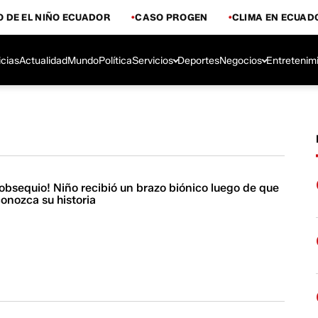
 DE EL NIÑO ECUADOR
CASO PROGEN
CLIMA EN ECUAD
icias
Actualidad
Mundo
Política
Servicios
Deportes
Negocios
Entretenim
bsequio! Niño recibió un brazo biónico luego de que
conozca su historia