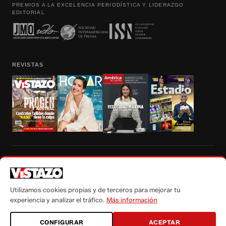
PREMIOS A LA EXCELENCIA PERIODÍSTICA Y LIDERAZGO
EDITORIAL
REVISTAS
Prohibida la reproducción total, parcial y traducción a cualquier idioma, sin
autorización escrita de su titular, de todos los contenidos de Vistazo.com.
Utilizamos cookies propias y de terceros para mejorar tu
experiencia y analizar el tráfico.
Más información
CONFIGURAR
ACEPTAR