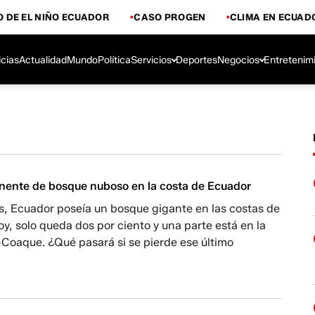
 DE EL NIÑO ECUADOR
CASO PROGEN
CLIMA EN ECUAD
icias
Actualidad
Mundo
Política
Servicios
Deportes
Negocios
Entretenim
anente de bosque nuboso en la costa de Ecuador
s, Ecuador poseía un bosque gigante en las costas de
Hoy, solo queda dos por ciento y una parte está en la
oaque. ¿Qué pasará si se pierde ese último