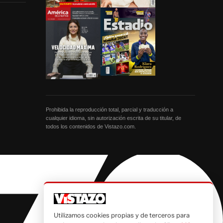
Prohibida la reproducción total, parcial y traducción a
cualquier idioma, sin autorización escrita de su titular, de
todos los contenidos de Vistazo.com.
Utilizamos cookies propias y de terceros para