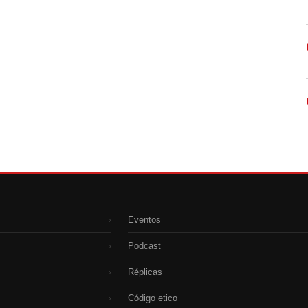
Eventos
›
Podcast
›
Réplicas
›
Código etico
›