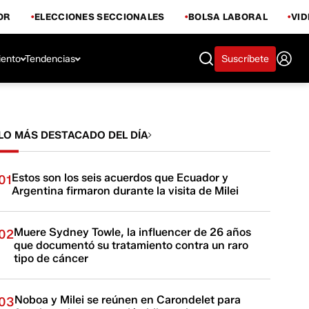
OR
ELECCIONES SECCIONALES
BOLSA LABORAL
VI
iento
Tendencias
Suscríbete
LO MÁS DESTACADO DEL DÍA
Estos son los seis acuerdos que Ecuador y
01
Argentina firmaron durante la visita de Milei
Muere Sydney Towle, la influencer de 26 años
02
que documentó su tratamiento contra un raro
tipo de cáncer
Noboa y Milei se reúnen en Carondelet para
03