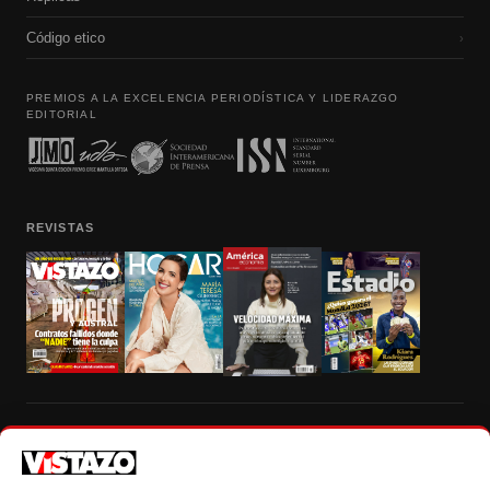
Código etico
›
PREMIOS A LA EXCELENCIA PERIODÍSTICA Y LIDERAZGO
EDITORIAL
REVISTAS
Prohibida la reproducción total, parcial y traducción a cualquier idioma, sin
autorización escrita de su titular, de todos los contenidos de Vistazo.com.