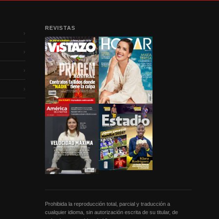
REVISTAS
›
›
›
›
Prohibida la reproducción total, parcial y traducción a
cualquier idioma, sin autorización escrita de su titular, de