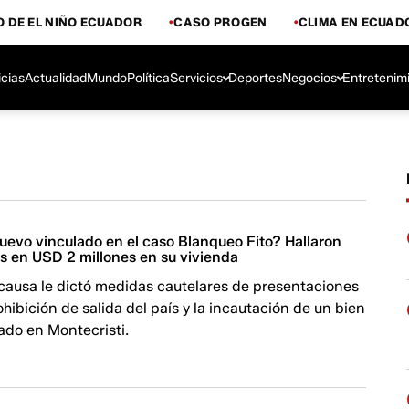
 DE EL NIÑO ECUADOR
CASO PROGEN
CLIMA EN ECUAD
icias
Actualidad
Mundo
Política
Servicios
Deportes
Negocios
Entretenim
uevo vinculado en el caso Blanqueo Fito? Hallaron
as en USD 2 millones en su vivienda
 causa le dictó medidas cautelares de presentaciones
ohibición de salida del país y la incautación de un bien
ado en Montecristi.