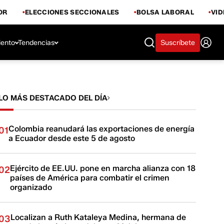
OR
ELECCIONES SECCIONALES
BOLSA LABORAL
VI
iento
Tendencias
Suscríbete
LO MÁS DESTACADO DEL DÍA
Colombia reanudará las exportaciones de energía
01
a Ecuador desde este 5 de agosto
Ejército de EE.UU. pone en marcha alianza con 18
02
países de América para combatir el crimen
organizado
Localizan a Ruth Kataleya Medina, hermana de
03