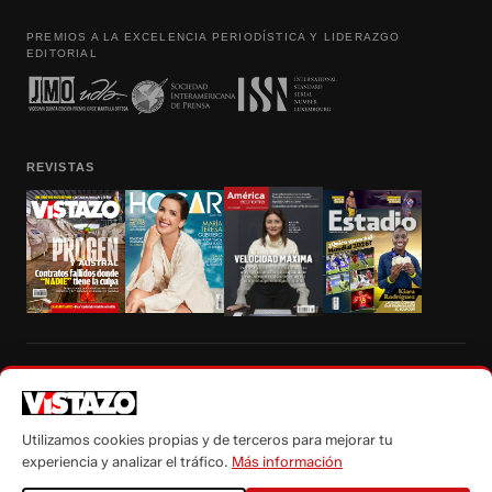
PREMIOS A LA EXCELENCIA PERIODÍSTICA Y LIDERAZGO
EDITORIAL
REVISTAS
Prohibida la reproducción total, parcial y traducción a cualquier idioma, sin
autorización escrita de su titular, de todos los contenidos de Vistazo.com.
Utilizamos cookies propias y de terceros para mejorar tu
experiencia y analizar el tráfico.
Más información