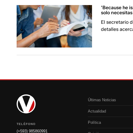
‘Because he is
solo necesitas
El secretario 
detalles acerc
Últimas Noticias
Actualidad
Política
TELÉFONO
(+593) 985860991