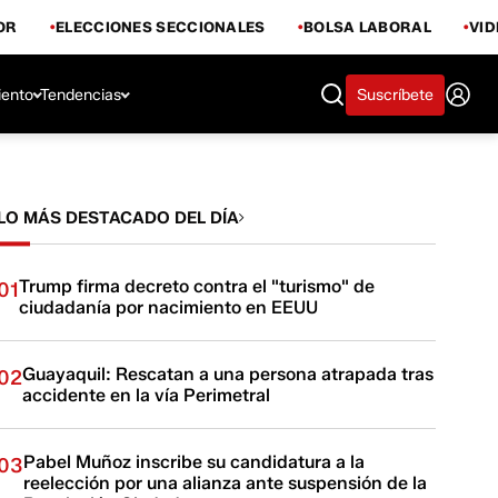
OR
ELECCIONES SECCIONALES
BOLSA LABORAL
VI
iento
Tendencias
Suscríbete
LO MÁS DESTACADO DEL DÍA
Trump firma decreto contra el "turismo" de
01
ciudadanía por nacimiento en EEUU
Guayaquil: Rescatan a una persona atrapada tras
02
accidente en la vía Perimetral
Pabel Muñoz inscribe su candidatura a la
03
reelección por una alianza ante suspensión de la