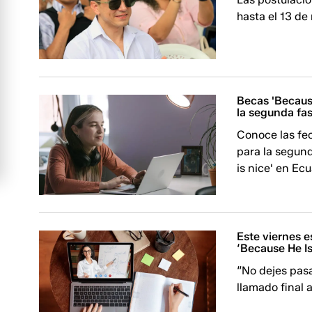
hasta el 13 de
Becas 'Becaus
la segunda fa
Conoce las fec
para la segun
is nice' en Ec
Este viernes e
‘Because He I
“No dejes pasa
llamado final 