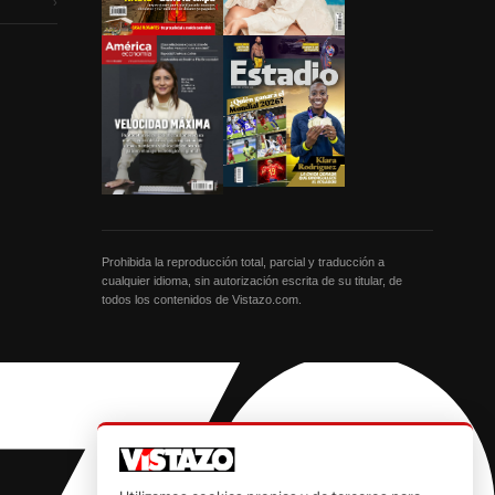
›
Prohibida la reproducción total, parcial y traducción a
cualquier idioma, sin autorización escrita de su titular, de
todos los contenidos de Vistazo.com.