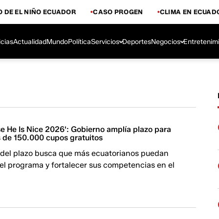
 DE EL NIÑO ECUADOR
CASO PROGEN
CLIMA EN ECUAD
icias
Actualidad
Mundo
Política
Servicios
Deportes
Negocios
Entretenim
e He Is Nice 2026': Gobierno amplía plazo para
s de 150.000 cupos gratuitos
 del plazo busca que más ecuatorianos puedan
el programa y fortalecer sus competencias en el