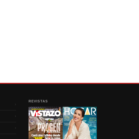
REVISTAS
›
›
›