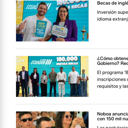
Becas de inglé
Inversión supe
idioma extranj
¿Cómo obtener
Gobierno? Req
El programa ‘B
inscripciones 
requisitos y l
Noboa anuncia 
con 150 mil n
Las postulacio