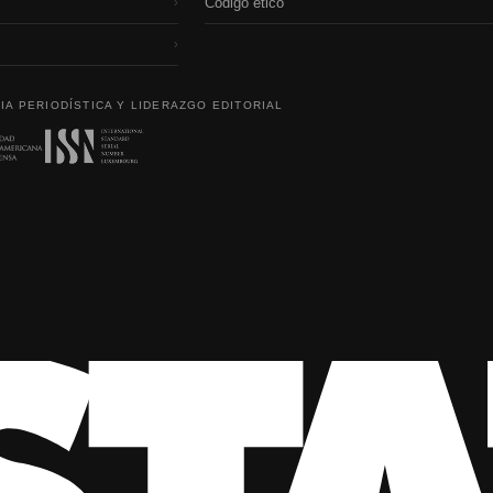
Código etico
›
›
IA PERIODÍSTICA Y LIDERAZGO EDITORIAL