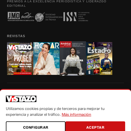
PREMIOS A LA EXCELENCIA PERIODÍSTICA Y LIDERAZGO
EDITORIAL
REVISTAS
Prohibida la reproducción total, parcial y traducción a cualquier idioma, sin
autorización escrita de su titular, de todos los contenidos de Vistazo.com.
Utilizamos cookies propias y de terceros para mejorar tu
experiencia y analizar el tráfico.
Más información
CONFIGURAR
ACEPTAR