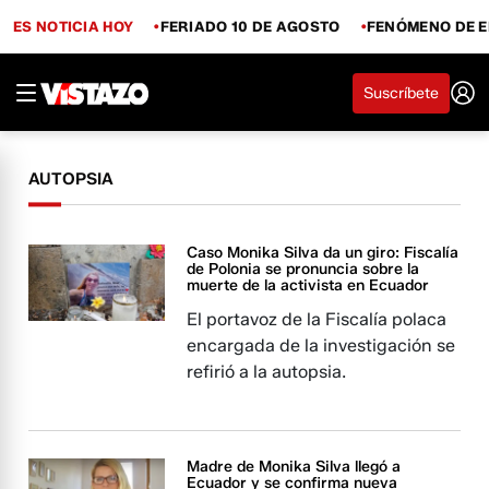
ES NOTICIA HOY
FERIADO 10 DE AGOSTO
FENÓMENO DE E
Suscríbete
AUTOPSIA
Caso Monika Silva da un giro: Fiscalía
de Polonia se pronuncia sobre la
muerte de la activista en Ecuador
El portavoz de la Fiscalía polaca
encargada de la investigación se
refirió a la autopsia.
Madre de Monika Silva llegó a
Ecuador y se confirma nueva