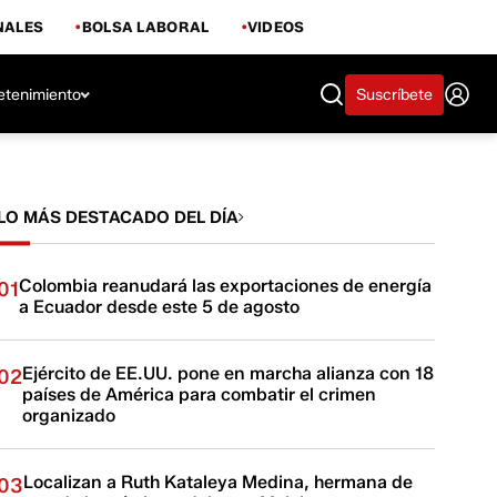
NALES
BOLSA LABORAL
VIDEOS
etenimiento
Suscríbete
LO MÁS DESTACADO DEL DÍA
Colombia reanudará las exportaciones de energía
01
a Ecuador desde este 5 de agosto
Ejército de EE.UU. pone en marcha alianza con 18
02
países de América para combatir el crimen
organizado
Localizan a Ruth Kataleya Medina, hermana de
03