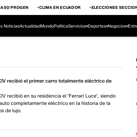
CASO PROGEN
CLIMA EN ECUADOR
ELECCIONES SECCIO
s Noticias
Actualidad
Mundo
Política
Servicios
Deportes
Negocios
Entr
IV recibió el primer carro totalmente eléctrico de
IV recibió en su residencia el 'Ferrari Luce', siendo
 auto completamente eléctrico en la historia de la
s de lujo.