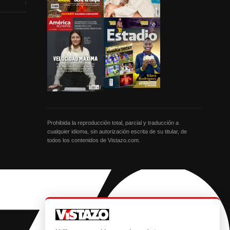
›
Prohibida la reproducción total, parcial y traducción a
cualquier idioma, sin autorización escrita de su titular, de
todos los contenidos de Vistazo.com.