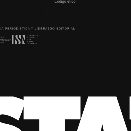
Código etico
›
›
IA PERIODÍSTICA Y LIDERAZGO EDITORIAL