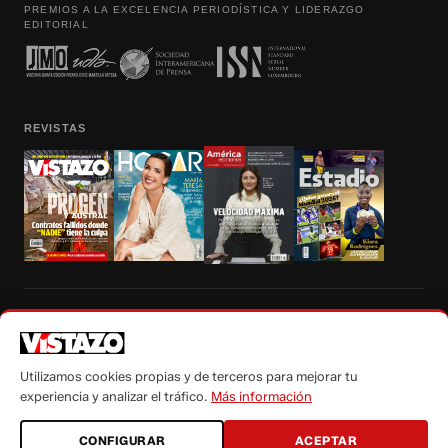
PREMIOS A LA EXCELENCIA PERIODÍSTICA Y LIDERAZGO
EDITORIAL
REVISTAS
Prohibida la reproducción total, parcial y traducción a cualquier idioma, sin
autorización escrita de su titular, de todos los contenidos de Vistazo.com.
Utilizamos cookies propias y de terceros para mejorar tu
experiencia y analizar el tráfico.
Más información
CONFIGURAR
ACEPTAR