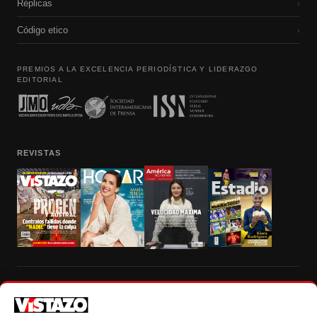
Réplicas
›
Código etico
›
PREMIOS A LA EXCELENCIA PERIODÍSTICA Y LIDERAZGO
EDITORIAL
REVISTAS
Prohibida la reproducción total, parcial y traducción a cualquier idioma, sin
autorización escrita de su titular, de todos los contenidos de Vistazo.com.