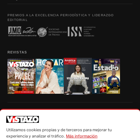
PREMIOS A LA EXCELENCIA PERIODÍSTICA Y LIDERAZGO
EDITORIAL
REVISTAS
Prohibida la reproducción total, parcial y traducción a cualquier idioma, sin
autorización escrita de su titular, de todos los contenidos de Vistazo.com.
Utilizamos cookies propias y de terceros para mejorar tu
experiencia y analizar el tráfico.
Más información