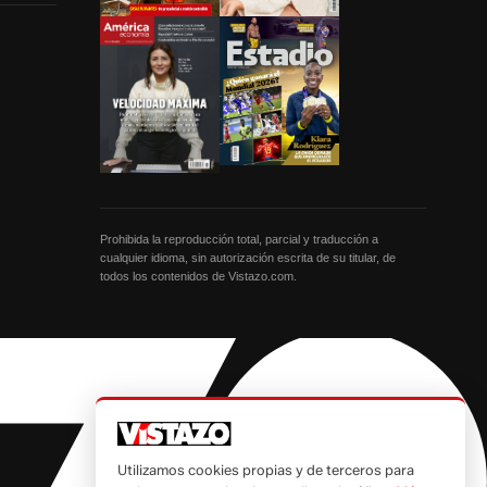
Prohibida la reproducción total, parcial y traducción a
cualquier idioma, sin autorización escrita de su titular, de
todos los contenidos de Vistazo.com.
Utilizamos cookies propias y de terceros para