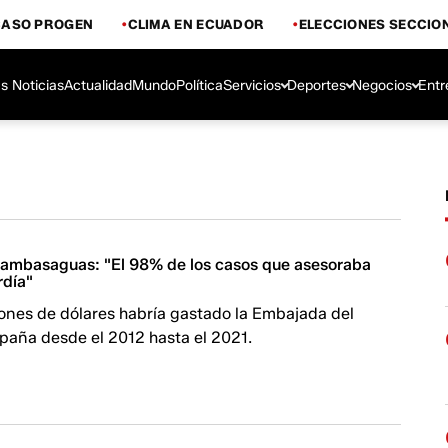
CASO PROGEN
CLIMA EN ECUADOR
ELECCIONES SECCIO
s Noticias
Actualidad
Mundo
Política
Servicios
Deportes
Negocios
Entr
rambasaguas: "El 98% de los casos que asesoraba
rdía"
lones de dólares habría gastado la Embajada del
paña desde el 2012 hasta el 2021.