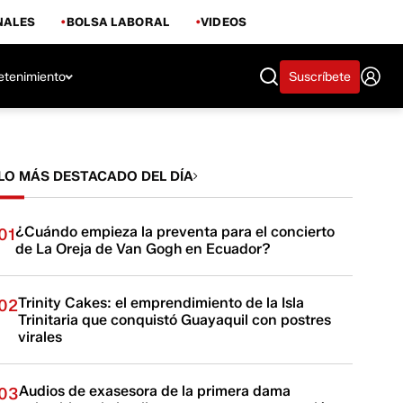
NALES
BOLSA LABORAL
VIDEOS
etenimiento
Suscríbete
LO MÁS DESTACADO DEL DÍA
¿Cuándo empieza la preventa para el concierto
01
de La Oreja de Van Gogh en Ecuador?
Trinity Cakes: el emprendimiento de la Isla
02
Trinitaria que conquistó Guayaquil con postres
virales
Audios de exasesora de la primera dama
03