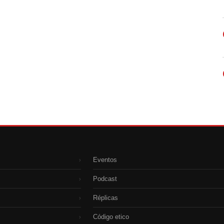
Eventos
›
Podcast
›
Réplicas
›
Código etico
›