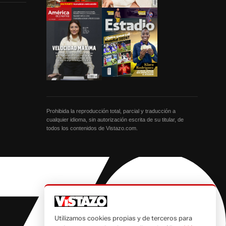
Prohibida la reproducción total, parcial y traducción a
cualquier idioma, sin autorización escrita de su titular, de
todos los contenidos de Vistazo.com.
Utilizamos cookies propias y de terceros para