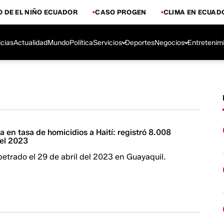
 DE EL NIÑO ECUADOR
CASO PROGEN
CLIMA EN ECUAD
icias
Actualidad
Mundo
Política
Servicios
Deportes
Negocios
Entretenim
 en tasa de homicidios a Haití: registró 8.008
 el 2023
etrado el 29 de abril del 2023 en Guayaquil.