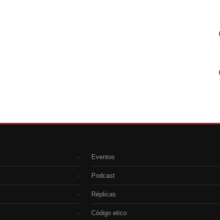
Eventos
›
Podcast
›
Réplicas
›
Código etico
›