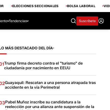
OR
ELECCIONES SECCIONALES
BOLSA LABORAL
VI
iento
Tendencias
Suscríbete
LO MÁS DESTACADO DEL DÍA
Trump firma decreto contra el "turismo" de
01
ciudadanía por nacimiento en EEUU
Guayaquil: Rescatan a una persona atrapada tras
02
accidente en la vía Perimetral
Pabel Muñoz inscribe su candidatura a la
03
reelección por una alianza ante suspensión de la