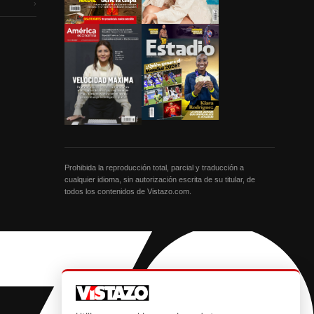
›
Prohibida la reproducción total, parcial y traducción a
cualquier idioma, sin autorización escrita de su titular, de
todos los contenidos de Vistazo.com.