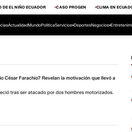
 DE EL NIÑO ECUADOR
CASO PROGEN
CLIMA EN ECUAD
icias
Actualidad
Mundo
Política
Servicios
Deportes
Negocios
Entretenim
io César Farachio? Revelan la motivación que llevó a
lleció tras ser atacado por dos hombres motorizados.