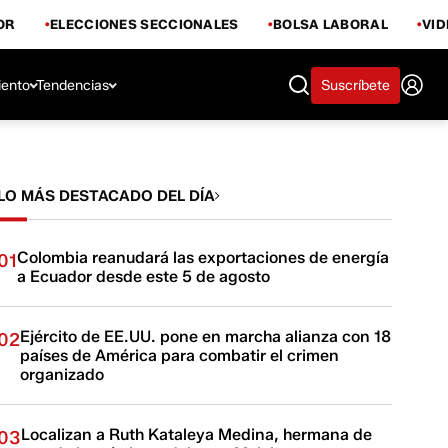
OR
ELECCIONES SECCIONALES
BOLSA LABORAL
VI
iento
Tendencias
Suscríbete
LO MÁS DESTACADO DEL DÍA
Colombia reanudará las exportaciones de energía
01
a Ecuador desde este 5 de agosto
Ejército de EE.UU. pone en marcha alianza con 18
02
países de América para combatir el crimen
organizado
Localizan a Ruth Kataleya Medina, hermana de
03