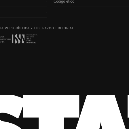
Código etico
›
›
IA PERIODÍSTICA Y LIDERAZGO EDITORIAL