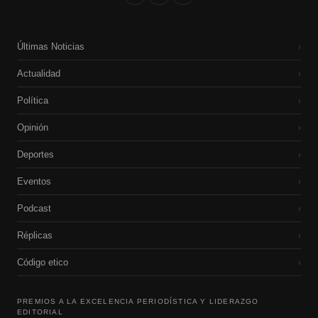
Últimas Noticias
›
Actualidad
›
Política
›
Opinión
›
Deportes
›
Eventos
›
Podcast
›
Réplicas
›
Código etico
›
PREMIOS A LA EXCELENCIA PERIODÍSTICA Y LIDERAZGO
EDITORIAL