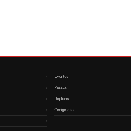
Eventos
›
Podcast
›
Réplicas
›
Código etico
›
›