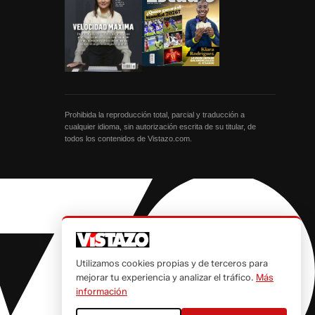
Prohibida la reproducción total, parcial y traducción a
cualquier idioma, sin autorización escrita de su titular, de
todos los contenidos de Vistazo.com.
Utilizamos cookies propias y de terceros para
mejorar tu experiencia y analizar el tráfico.
Más
información