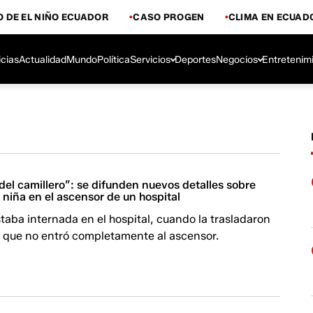
 DE EL NIÑO ECUADOR
CASO PROGEN
CLIMA EN ECUAD
icias
Actualidad
Mundo
Política
Servicios
Deportes
Negocios
Entretenim
del camillero”: se difunden nuevos detalles sobre
niña en el ascensor de un hospital
aba internada en el hospital, cuando la trasladaron
a que no entró completamente al ascensor.