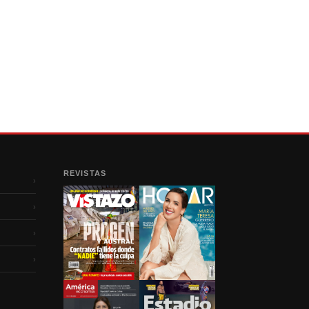
REVISTAS
›
›
›
›