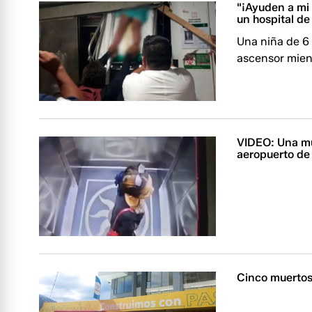
"¡Ayuden a mi 
un hospital d
Una niña de 6
ascensor mient
VIDEO: Una muj
aeropuerto de 
Cinco muertos