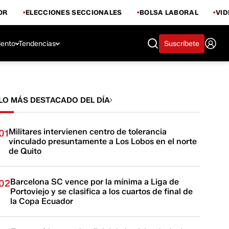
OR
ELECCIONES SECCIONALES
BOLSA LABORAL
VI
iento
Tendencias
Suscríbete
LO MÁS DESTACADO DEL DÍA
Militares intervienen centro de tolerancia
01
vinculado presuntamente a Los Lobos en el norte
de Quito
Barcelona SC vence por la mínima a Liga de
02
Portoviejo y se clasifica a los cuartos de final de
la Copa Ecuador