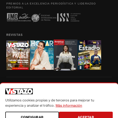
PREMIOS A LA EXCELENCIA PERIODÍSTICA Y LIDERAZGO
EDITORIAL
REVISTAS
Prohibida la reproducción total, parcial y traducción a cualquier idioma, sin
autorización escrita de su titular, de todos los contenidos de Vistazo.com.
Utilizamos cookies propias y de terceros para mejorar tu
experiencia y analizar el tráfico.
Más información
CONFIGURAR
ACEPTAR