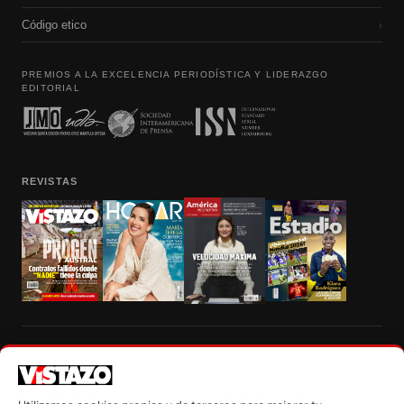
Código etico
›
PREMIOS A LA EXCELENCIA PERIODÍSTICA Y LIDERAZGO
EDITORIAL
REVISTAS
Prohibida la reproducción total, parcial y traducción a cualquier idioma, sin
autorización escrita de su titular, de todos los contenidos de Vistazo.com.