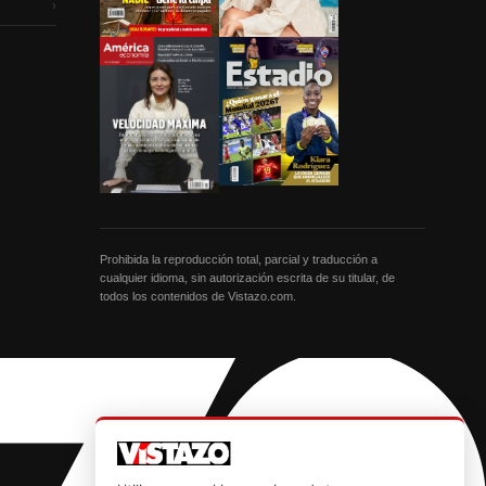
›
Prohibida la reproducción total, parcial y traducción a
cualquier idioma, sin autorización escrita de su titular, de
todos los contenidos de Vistazo.com.