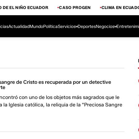
 DE EL NIÑO ECUADOR
CASO PROGEN
CLIMA EN ECUAD
icias
Actualidad
Mundo
Política
Servicios
Deportes
Negocios
Entretenim
 sangre de Cristo es recuperada por un detective
rte
 encontró con uno de los objetos más sagrados que le
 la Iglesia católica, la reliquia de la "Preciosa Sangre