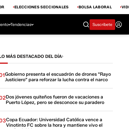
OR
ELECCIONES SECCIONALES
BOLSA LABORAL
VI
iento
Tendencias
Suscríbete
LO MÁS DESTACADO DEL DÍA
Gobierno presenta el escuadrón de drones "Rayo
01
Justiciero" para reforzar la lucha contra el narco
Dos jóvenes quiteños fueron de vacaciones a
02
Puerto López, pero se desconoce su paradero
Copa Ecuador: Universidad Católica vence a
03
Vinotinto FC sobre la hora y mantiene vivo el