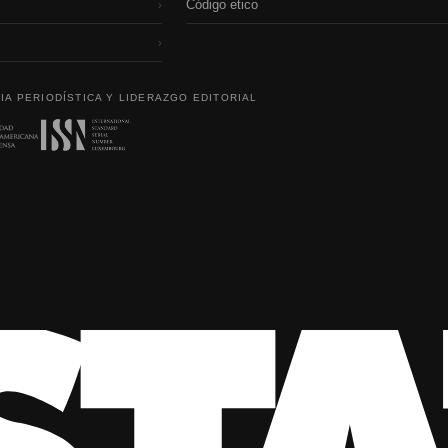
Código etico
›
›
IA PERIODÍSTICA Y LIDERAZGO EDITORIAL