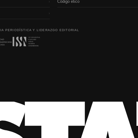
Código etico
›
›
IA PERIODÍSTICA Y LIDERAZGO EDITORIAL