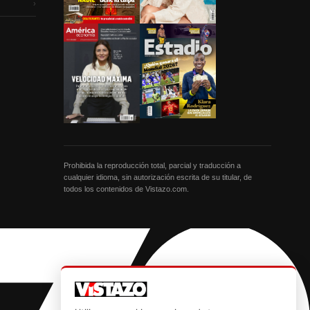
›
Prohibida la reproducción total, parcial y traducción a
cualquier idioma, sin autorización escrita de su titular, de
todos los contenidos de Vistazo.com.