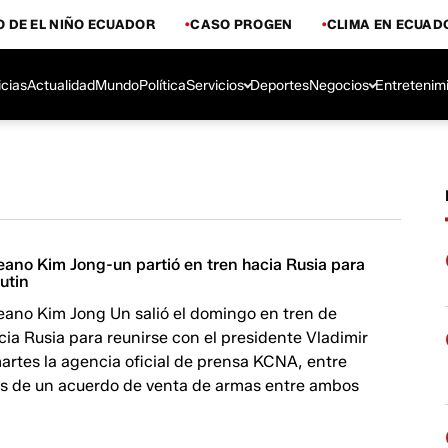
 DE EL NIÑO ECUADOR
CASO PROGEN
CLIMA EN ECUAD
icias
Actualidad
Mundo
Política
Servicios
Deportes
Negocios
Entretenim
reano Kim Jong-un partió en tren hacia Rusia para
utin
reano Kim Jong Un salió el domingo en tren de
a Rusia para reunirse con el presidente Vladimir
 martes la agencia oficial de prensa KCNA, entre
s de un acuerdo de venta de armas entre ambos