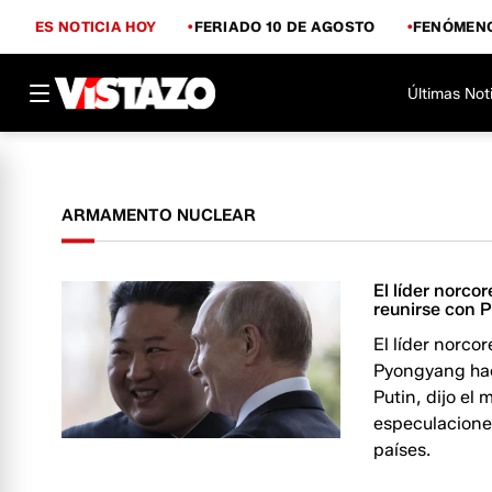
ES NOTICIA HOY
FERIADO 10 DE AGOSTO
FENÓMENO
Últimas Not
ARMAMENTO NUCLEAR
El líder norco
reunirse con P
El líder norco
Pyongyang haci
Putin, dijo el
especulacione
países.