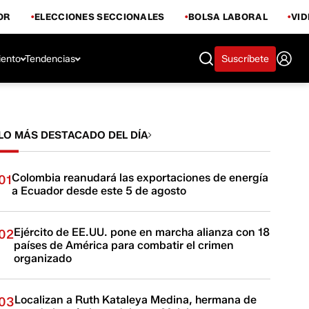
OR
ELECCIONES SECCIONALES
BOLSA LABORAL
VI
iento
Tendencias
Suscríbete
LO MÁS DESTACADO DEL DÍA
Colombia reanudará las exportaciones de energía
01
a Ecuador desde este 5 de agosto
Ejército de EE.UU. pone en marcha alianza con 18
02
países de América para combatir el crimen
organizado
Localizan a Ruth Kataleya Medina, hermana de
03